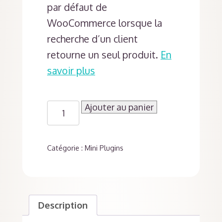
par défaut de
WooCommerce lorsque la
recherche d’un client
retourne un seul produit.
En
savoir plus
quantité
Ajouter au panier
de
Redirection
Produit
Catégorie :
Mini Plugins
Unique
Description