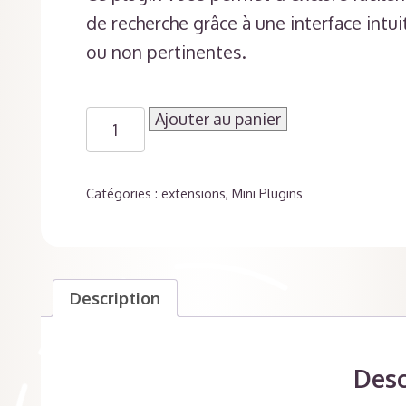
de recherche grâce à une interface intui
ou non pertinentes.
quantité
Ajouter au panier
de
Exclure
Pages
Catégories :
extensions
,
Mini Plugins
de
la
Recherche
Description
Desc