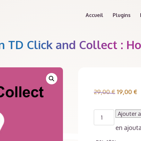
Accueil
Plugins
 TD Click and Collect : Ho
Le
L
29,00
€
19,00
€
prix
p
initial
a
quantité
Ajouter a
était :
e
de
en ajout
Addon
29,00 €.
1
TD