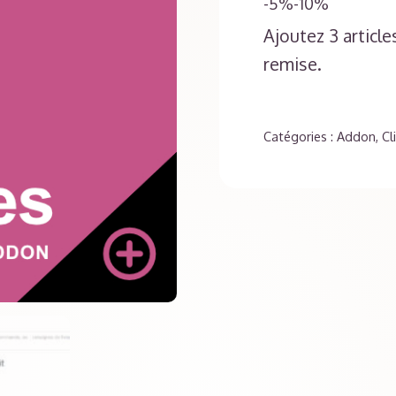
-5%
-10%
Click
Ajoutez 3 articl
and
Collect
remise.
:
Horaires
Catégories :
Addon
,
Cl