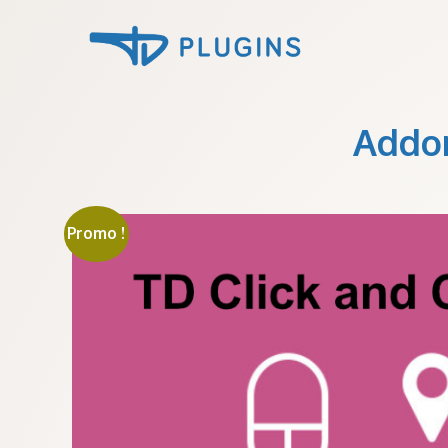
Addon
Promo !