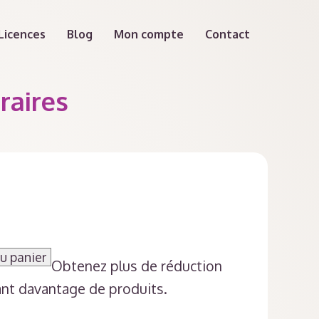
Licences
Blog
Mon compte
Contact
raires
e
rix
ctuel
u panier
Obtenez plus de réduction
st :
ant davantage de produits.
9,00 €.